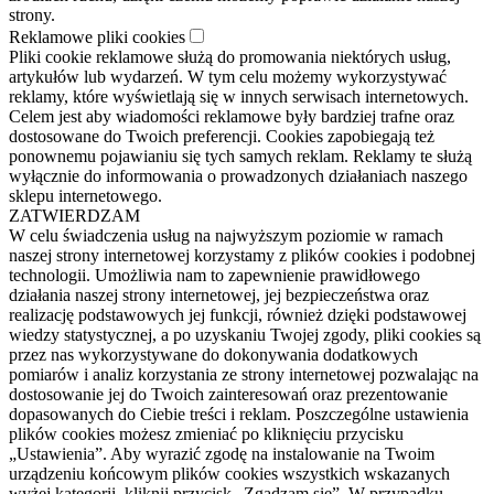
strony.
Reklamowe pliki cookies
Pliki cookie reklamowe służą do promowania niektórych usług,
artykułów lub wydarzeń. W tym celu możemy wykorzystywać
reklamy, które wyświetlają się w innych serwisach internetowych.
Celem jest aby wiadomości reklamowe były bardziej trafne oraz
dostosowane do Twoich preferencji. Cookies zapobiegają też
ponownemu pojawianiu się tych samych reklam. Reklamy te służą
wyłącznie do informowania o prowadzonych działaniach naszego
sklepu internetowego.
ZATWIERDZAM
W celu świadczenia usług na najwyższym poziomie w ramach
naszej strony internetowej korzystamy z plików cookies i podobnej
technologii. Umożliwia nam to zapewnienie prawidłowego
działania naszej strony internetowej, jej bezpieczeństwa oraz
realizację podstawowych jej funkcji, również dzięki podstawowej
wiedzy statystycznej, a po uzyskaniu Twojej zgody, pliki cookies są
przez nas wykorzystywane do dokonywania dodatkowych
pomiarów i analiz korzystania ze strony internetowej pozwalając na
dostosowanie jej do Twoich zainteresowań oraz prezentowanie
dopasowanych do Ciebie treści i reklam. Poszczególne ustawienia
plików cookies możesz zmieniać po kliknięciu przycisku
„Ustawienia”. Aby wyrazić zgodę na instalowanie na Twoim
urządzeniu końcowym plików cookies wszystkich wskazanych
wyżej kategorii, kliknij przycisk „Zgadzam się”. W przypadku