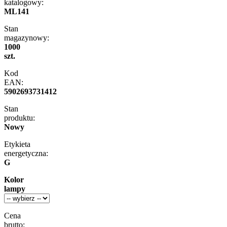
katalogowy:
ML141
Stan
magazynowy:
1000
szt.
Kod
EAN:
5902693731412
Stan
produktu:
Nowy
Etykieta
energetyczna:
G
Kolor
lampy
Cena
brutto: