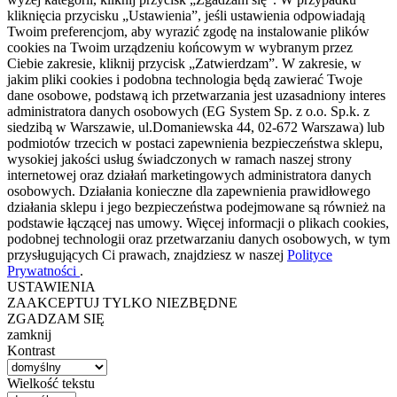
kliknięcia przycisku „Ustawienia”, jeśli ustawienia odpowiadają
Twoim preferencjom, aby wyrazić zgodę na instalowanie plików
cookies na Twoim urządzeniu końcowym w wybranym przez
Ciebie zakresie, kliknij przycisk „Zatwierdzam”. W zakresie, w
jakim pliki cookies i podobna technologia będą zawierać Twoje
dane osobowe, podstawą ich przetwarzania jest uzasadniony interes
administratora danych osobowych (EG System Sp. z o.o. Sp.k. z
siedzibą w Warszawie, ul.Domaniewska 44, 02-672 Warszawa) lub
podmiotów trzecich w postaci zapewnienia bezpieczeństwa sklepu,
wysokiej jakości usług świadczonych w ramach naszej strony
internetowej oraz działań marketingowych administratora danych
osobowych. Działania konieczne dla zapewnienia prawidłowego
działania sklepu i jego bezpieczeństwa podejmowane są również na
podstawie łączącej nas umowy. Więcej informacji o plikach cookies,
podobnej technologii oraz przetwarzaniu danych osobowych, w tym
przysługujących Ci prawach, znajdziesz w naszej
Polityce
Prywatności
.
USTAWIENIA
ZAAKCEPTUJ TYLKO NIEZBĘDNE
ZGADZAM SIĘ
zamknij
Kontrast
Wielkość tekstu