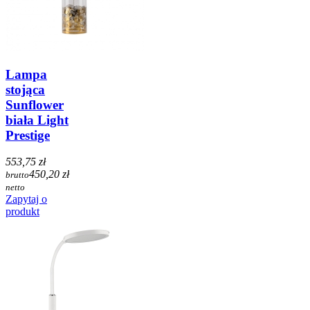
Lampa
stojąca
Sunflower
biała Light
Prestige
553,75 zł
450,20 zł
brutto
netto
Zapytaj o
produkt