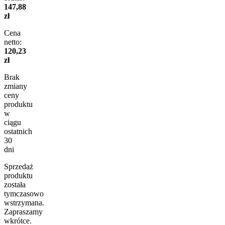
147,88
zł
Cena
netto:
120,23
zł
Brak
zmiany
ceny
produktu
w
ciągu
ostatnich
30
dni
Sprzedaż
produktu
została
tymczasowo
wstrzymana.
Zapraszamy
wkrótce.