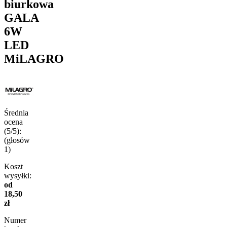
biurkowa
GALA
6W
LED
MiLAGRO
Średnia
ocena
(5/5):
(głosów
1
)
Koszt
wysyłki:
od
18,50
zł
Numer