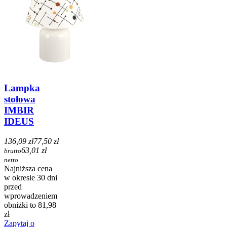
Lampka
stołowa
IMBIR
IDEUS
136,09 zł
77,50 zł
63,01 zł
brutto
netto
Najniższa cena
w okresie 30 dni
przed
wprowadzeniem
obniżki to 81,98
zł
Zapytaj o