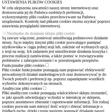
USTAWIENIA PLIKÓW COOKIES
W celu ulepszenia zawartości naszej strony internetowej oraz
dostosowania jej do Państwa osobistych preferencji,
wykorzystujemy pliki cookies przechowywane na Państwa
urządzeniach. Kontrolę nad plikami cookies można uzyskać poprzez
ustawienia przeglądarki internetowej.
Niezbędne do działania sklepu pliki cookie
Są zawsze włączone, ponieważ umożliwiają podstawowe działanie
strony. Są to między innymi pliki cookie pozwalające pamiętać
użytkownika w ciągu jednej sesji lub, zależnie od wybranych opcji,
z sesji na sesję. Ich zadaniem jest umożliwienie działania koszyka i
procesu realizacji zamówienia, a także pomoc w rozwiązywaniu
problemów z zabezpieczeniami i w przestrzeganiu przepisów.
Funkcjonalne pliki cookies
Pliki cookie funkcjonalne pomagają nam poprawiać efektywność
prowadzonych działań marketingowych oraz dostosowywać je do
Twoich potrzeb i preferencji np. poprzez zapamiętanie wszelkich
wyborów dokonywanych na stronach.
Analityczne pliki cookies
Pliki analityczne cookie pomagają właścicielowi sklepu zrozumieć,
w jaki sposób odwiedzający wchodzi w interakcję ze sklepem,
poprzez anonimowe zbieranie i raportowanie informacji. Ten rodzaj
cookies pozwala nam mierzyć ilość wizyt i zbierać informacje o
źródłach ruchu, dzięki czemu możemy poprawić działanie naszej