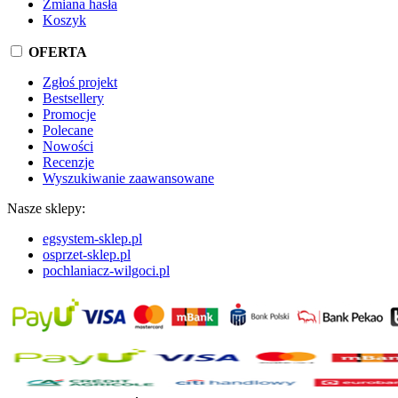
Zmiana hasła
Koszyk
OFERTA
Zgłoś projekt
Bestsellery
Promocje
Polecane
Nowości
Recenzje
Wyszukiwanie zaawansowane
Nasze sklepy:
egsystem-sklep.pl
osprzet-sklep.pl
pochlaniacz-wilgoci.pl