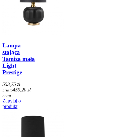
Lampa
stojąca
Tamiza mała
Light
Prestige
553,75 zł
450,20 zł
brutto
netto
Zapytaj o
produkt