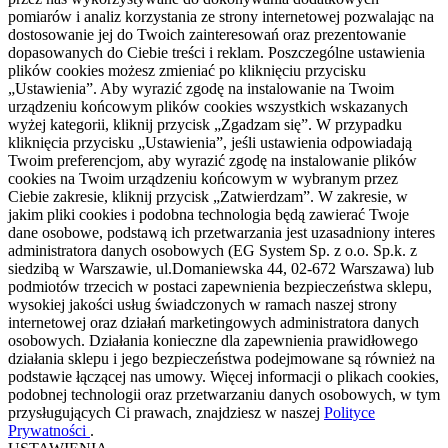
pomiarów i analiz korzystania ze strony internetowej pozwalając na
dostosowanie jej do Twoich zainteresowań oraz prezentowanie
dopasowanych do Ciebie treści i reklam. Poszczególne ustawienia
plików cookies możesz zmieniać po kliknięciu przycisku
„Ustawienia”. Aby wyrazić zgodę na instalowanie na Twoim
urządzeniu końcowym plików cookies wszystkich wskazanych
wyżej kategorii, kliknij przycisk „Zgadzam się”. W przypadku
kliknięcia przycisku „Ustawienia”, jeśli ustawienia odpowiadają
Twoim preferencjom, aby wyrazić zgodę na instalowanie plików
cookies na Twoim urządzeniu końcowym w wybranym przez
Ciebie zakresie, kliknij przycisk „Zatwierdzam”. W zakresie, w
jakim pliki cookies i podobna technologia będą zawierać Twoje
dane osobowe, podstawą ich przetwarzania jest uzasadniony interes
administratora danych osobowych (EG System Sp. z o.o. Sp.k. z
siedzibą w Warszawie, ul.Domaniewska 44, 02-672 Warszawa) lub
podmiotów trzecich w postaci zapewnienia bezpieczeństwa sklepu,
wysokiej jakości usług świadczonych w ramach naszej strony
internetowej oraz działań marketingowych administratora danych
osobowych. Działania konieczne dla zapewnienia prawidłowego
działania sklepu i jego bezpieczeństwa podejmowane są również na
podstawie łączącej nas umowy. Więcej informacji o plikach cookies,
podobnej technologii oraz przetwarzaniu danych osobowych, w tym
przysługujących Ci prawach, znajdziesz w naszej
Polityce
Prywatności
.