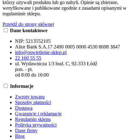
którzy używali produktu lub go nabyli. Opinie są zbierane,
weryfikowane i publikowane zgodnie z zasadami opisanymi w
regulaminie sklepu.
Przejdź do strony głównej
Dane kontaktowe
NIP:
5213552105
Alior Bank S.A.
17 2490 0005 0000 4530 8698 3847
info@oswietlenie-sklep.pl
22 160 55 55
ul. Wydawnicza 1/3 bud. C, 92-333 Łódź
pon. - pt.
od 8:00 do 16:00
Informacje
Zwroty towaru
Sposoby płatności
Dostawa
Gwarancje i reklamacje
Regulamin sklepu
Polityka prywatności
Dane firmy
Blog