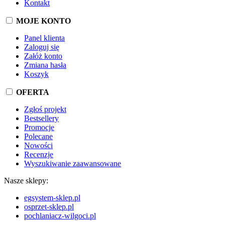
Kontakt
MOJE KONTO
Panel klienta
Zaloguj się
Załóż konto
Zmiana hasła
Koszyk
OFERTA
Zgłoś projekt
Bestsellery
Promocje
Polecane
Nowości
Recenzje
Wyszukiwanie zaawansowane
Nasze sklepy:
egsystem-sklep.pl
osprzet-sklep.pl
pochlaniacz-wilgoci.pl