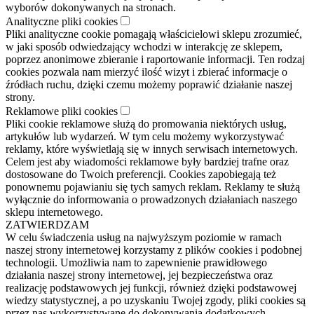
wyborów dokonywanych na stronach.
Analityczne pliki cookies
Pliki analityczne cookie pomagają właścicielowi sklepu zrozumieć,
w jaki sposób odwiedzający wchodzi w interakcję ze sklepem,
poprzez anonimowe zbieranie i raportowanie informacji. Ten rodzaj
cookies pozwala nam mierzyć ilość wizyt i zbierać informacje o
źródłach ruchu, dzięki czemu możemy poprawić działanie naszej
strony.
Reklamowe pliki cookies
Pliki cookie reklamowe służą do promowania niektórych usług,
artykułów lub wydarzeń. W tym celu możemy wykorzystywać
reklamy, które wyświetlają się w innych serwisach internetowych.
Celem jest aby wiadomości reklamowe były bardziej trafne oraz
dostosowane do Twoich preferencji. Cookies zapobiegają też
ponownemu pojawianiu się tych samych reklam. Reklamy te służą
wyłącznie do informowania o prowadzonych działaniach naszego
sklepu internetowego.
ZATWIERDZAM
W celu świadczenia usług na najwyższym poziomie w ramach
naszej strony internetowej korzystamy z plików cookies i podobnej
technologii. Umożliwia nam to zapewnienie prawidłowego
działania naszej strony internetowej, jej bezpieczeństwa oraz
realizację podstawowych jej funkcji, również dzięki podstawowej
wiedzy statystycznej, a po uzyskaniu Twojej zgody, pliki cookies są
przez nas wykorzystywane do dokonywania dodatkowych