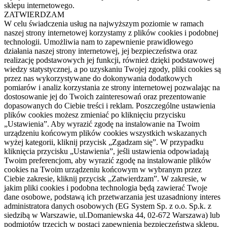
sklepu internetowego.
ZATWIERDZAM
W celu świadczenia usług na najwyższym poziomie w ramach
naszej strony internetowej korzystamy z plików cookies i podobnej
technologii. Umożliwia nam to zapewnienie prawidłowego
działania naszej strony internetowej, jej bezpieczeństwa oraz
realizację podstawowych jej funkcji, również dzięki podstawowej
wiedzy statystycznej, a po uzyskaniu Twojej zgody, pliki cookies są
przez nas wykorzystywane do dokonywania dodatkowych
pomiarów i analiz korzystania ze strony internetowej pozwalając na
dostosowanie jej do Twoich zainteresowań oraz prezentowanie
dopasowanych do Ciebie treści i reklam. Poszczególne ustawienia
plików cookies możesz zmieniać po kliknięciu przycisku
„Ustawienia”. Aby wyrazić zgodę na instalowanie na Twoim
urządzeniu końcowym plików cookies wszystkich wskazanych
wyżej kategorii, kliknij przycisk „Zgadzam się”. W przypadku
kliknięcia przycisku „Ustawienia”, jeśli ustawienia odpowiadają
Twoim preferencjom, aby wyrazić zgodę na instalowanie plików
cookies na Twoim urządzeniu końcowym w wybranym przez
Ciebie zakresie, kliknij przycisk „Zatwierdzam”. W zakresie, w
jakim pliki cookies i podobna technologia będą zawierać Twoje
dane osobowe, podstawą ich przetwarzania jest uzasadniony interes
administratora danych osobowych (EG System Sp. z o.o. Sp.k. z
siedzibą w Warszawie, ul.Domaniewska 44, 02-672 Warszawa) lub
podmiotów trzecich w postaci zapewnienia bezpieczeństwa sklepu,