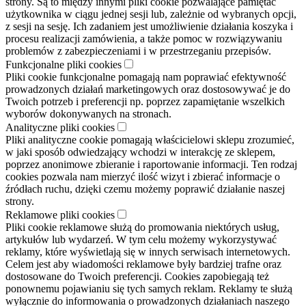
strony. Są to między innymi pliki cookie pozwalające pamiętać
użytkownika w ciągu jednej sesji lub, zależnie od wybranych opcji,
z sesji na sesję. Ich zadaniem jest umożliwienie działania koszyka i
procesu realizacji zamówienia, a także pomoc w rozwiązywaniu
problemów z zabezpieczeniami i w przestrzeganiu przepisów.
Funkcjonalne pliki cookies
Pliki cookie funkcjonalne pomagają nam poprawiać efektywność
prowadzonych działań marketingowych oraz dostosowywać je do
Twoich potrzeb i preferencji np. poprzez zapamiętanie wszelkich
wyborów dokonywanych na stronach.
Analityczne pliki cookies
Pliki analityczne cookie pomagają właścicielowi sklepu zrozumieć,
w jaki sposób odwiedzający wchodzi w interakcję ze sklepem,
poprzez anonimowe zbieranie i raportowanie informacji. Ten rodzaj
cookies pozwala nam mierzyć ilość wizyt i zbierać informacje o
źródłach ruchu, dzięki czemu możemy poprawić działanie naszej
strony.
Reklamowe pliki cookies
Pliki cookie reklamowe służą do promowania niektórych usług,
artykułów lub wydarzeń. W tym celu możemy wykorzystywać
reklamy, które wyświetlają się w innych serwisach internetowych.
Celem jest aby wiadomości reklamowe były bardziej trafne oraz
dostosowane do Twoich preferencji. Cookies zapobiegają też
ponownemu pojawianiu się tych samych reklam. Reklamy te służą
wyłącznie do informowania o prowadzonych działaniach naszego