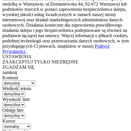
siedzibą w Warszawie, ul.Domaniewska 44, 02-672 Warszawa) lub
podmiotów trzecich w postaci zapewnienia bezpieczeństwa sklepu,
wysokiej jakości usług świadczonych w ramach naszej strony
internetowej oraz działań marketingowych administratora danych
osobowych. Działania konieczne dla zapewnienia prawidłowego
działania sklepu i jego bezpieczeństwa podejmowane są również na
podstawie łączącej nas umowy. Więcej informacji o plikach cookies,
podobnej technologii oraz przetwarzaniu danych osobowych, w tym
przysługujących Ci prawach, znajdziesz w naszej
Polityce
Prywatności
.
USTAWIENIA
ZAAKCEPTUJ TYLKO NIEZBĘDNE
ZGADZAM SIĘ
zamknij
Kontrast
Wielkość tekstu
Wysokość linii
Odstęp liter
Kursor