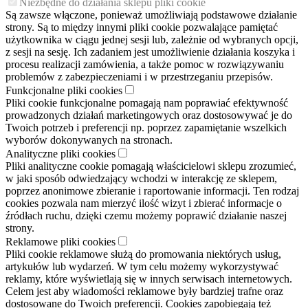
Niezbędne do działania sklepu pliki cookie
Są zawsze włączone, ponieważ umożliwiają podstawowe działanie
strony. Są to między innymi pliki cookie pozwalające pamiętać
użytkownika w ciągu jednej sesji lub, zależnie od wybranych opcji,
z sesji na sesję. Ich zadaniem jest umożliwienie działania koszyka i
procesu realizacji zamówienia, a także pomoc w rozwiązywaniu
problemów z zabezpieczeniami i w przestrzeganiu przepisów.
Funkcjonalne pliki cookies
Pliki cookie funkcjonalne pomagają nam poprawiać efektywność
prowadzonych działań marketingowych oraz dostosowywać je do
Twoich potrzeb i preferencji np. poprzez zapamiętanie wszelkich
wyborów dokonywanych na stronach.
Analityczne pliki cookies
Pliki analityczne cookie pomagają właścicielowi sklepu zrozumieć,
w jaki sposób odwiedzający wchodzi w interakcję ze sklepem,
poprzez anonimowe zbieranie i raportowanie informacji. Ten rodzaj
cookies pozwala nam mierzyć ilość wizyt i zbierać informacje o
źródłach ruchu, dzięki czemu możemy poprawić działanie naszej
strony.
Reklamowe pliki cookies
Pliki cookie reklamowe służą do promowania niektórych usług,
artykułów lub wydarzeń. W tym celu możemy wykorzystywać
reklamy, które wyświetlają się w innych serwisach internetowych.
Celem jest aby wiadomości reklamowe były bardziej trafne oraz
dostosowane do Twoich preferencji. Cookies zapobiegają też