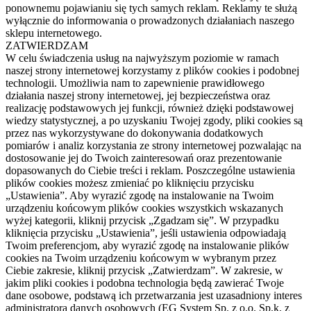
ponownemu pojawianiu się tych samych reklam. Reklamy te służą
wyłącznie do informowania o prowadzonych działaniach naszego
sklepu internetowego.
ZATWIERDZAM
W celu świadczenia usług na najwyższym poziomie w ramach
naszej strony internetowej korzystamy z plików cookies i podobnej
technologii. Umożliwia nam to zapewnienie prawidłowego
działania naszej strony internetowej, jej bezpieczeństwa oraz
realizację podstawowych jej funkcji, również dzięki podstawowej
wiedzy statystycznej, a po uzyskaniu Twojej zgody, pliki cookies są
przez nas wykorzystywane do dokonywania dodatkowych
pomiarów i analiz korzystania ze strony internetowej pozwalając na
dostosowanie jej do Twoich zainteresowań oraz prezentowanie
dopasowanych do Ciebie treści i reklam. Poszczególne ustawienia
plików cookies możesz zmieniać po kliknięciu przycisku
„Ustawienia”. Aby wyrazić zgodę na instalowanie na Twoim
urządzeniu końcowym plików cookies wszystkich wskazanych
wyżej kategorii, kliknij przycisk „Zgadzam się”. W przypadku
kliknięcia przycisku „Ustawienia”, jeśli ustawienia odpowiadają
Twoim preferencjom, aby wyrazić zgodę na instalowanie plików
cookies na Twoim urządzeniu końcowym w wybranym przez
Ciebie zakresie, kliknij przycisk „Zatwierdzam”. W zakresie, w
jakim pliki cookies i podobna technologia będą zawierać Twoje
dane osobowe, podstawą ich przetwarzania jest uzasadniony interes
administratora danych osobowych (EG System Sp. z o.o. Sp.k. z