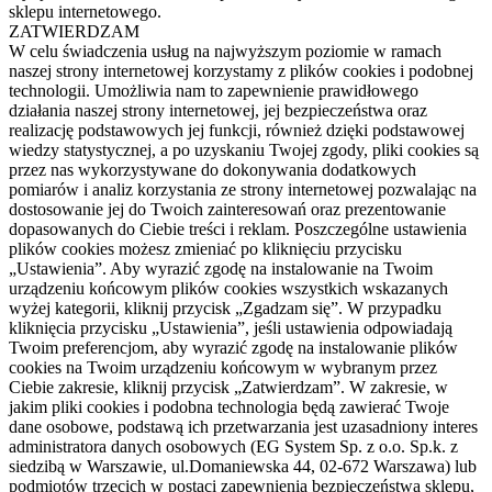
sklepu internetowego.
ZATWIERDZAM
W celu świadczenia usług na najwyższym poziomie w ramach
naszej strony internetowej korzystamy z plików cookies i podobnej
technologii. Umożliwia nam to zapewnienie prawidłowego
działania naszej strony internetowej, jej bezpieczeństwa oraz
realizację podstawowych jej funkcji, również dzięki podstawowej
wiedzy statystycznej, a po uzyskaniu Twojej zgody, pliki cookies są
przez nas wykorzystywane do dokonywania dodatkowych
pomiarów i analiz korzystania ze strony internetowej pozwalając na
dostosowanie jej do Twoich zainteresowań oraz prezentowanie
dopasowanych do Ciebie treści i reklam. Poszczególne ustawienia
plików cookies możesz zmieniać po kliknięciu przycisku
„Ustawienia”. Aby wyrazić zgodę na instalowanie na Twoim
urządzeniu końcowym plików cookies wszystkich wskazanych
wyżej kategorii, kliknij przycisk „Zgadzam się”. W przypadku
kliknięcia przycisku „Ustawienia”, jeśli ustawienia odpowiadają
Twoim preferencjom, aby wyrazić zgodę na instalowanie plików
cookies na Twoim urządzeniu końcowym w wybranym przez
Ciebie zakresie, kliknij przycisk „Zatwierdzam”. W zakresie, w
jakim pliki cookies i podobna technologia będą zawierać Twoje
dane osobowe, podstawą ich przetwarzania jest uzasadniony interes
administratora danych osobowych (EG System Sp. z o.o. Sp.k. z
siedzibą w Warszawie, ul.Domaniewska 44, 02-672 Warszawa) lub
podmiotów trzecich w postaci zapewnienia bezpieczeństwa sklepu,