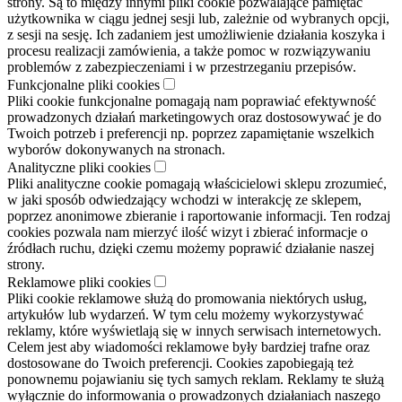
strony. Są to między innymi pliki cookie pozwalające pamiętać
użytkownika w ciągu jednej sesji lub, zależnie od wybranych opcji,
z sesji na sesję. Ich zadaniem jest umożliwienie działania koszyka i
procesu realizacji zamówienia, a także pomoc w rozwiązywaniu
problemów z zabezpieczeniami i w przestrzeganiu przepisów.
Funkcjonalne pliki cookies
Pliki cookie funkcjonalne pomagają nam poprawiać efektywność
prowadzonych działań marketingowych oraz dostosowywać je do
Twoich potrzeb i preferencji np. poprzez zapamiętanie wszelkich
wyborów dokonywanych na stronach.
Analityczne pliki cookies
Pliki analityczne cookie pomagają właścicielowi sklepu zrozumieć,
w jaki sposób odwiedzający wchodzi w interakcję ze sklepem,
poprzez anonimowe zbieranie i raportowanie informacji. Ten rodzaj
cookies pozwala nam mierzyć ilość wizyt i zbierać informacje o
źródłach ruchu, dzięki czemu możemy poprawić działanie naszej
strony.
Reklamowe pliki cookies
Pliki cookie reklamowe służą do promowania niektórych usług,
artykułów lub wydarzeń. W tym celu możemy wykorzystywać
reklamy, które wyświetlają się w innych serwisach internetowych.
Celem jest aby wiadomości reklamowe były bardziej trafne oraz
dostosowane do Twoich preferencji. Cookies zapobiegają też
ponownemu pojawianiu się tych samych reklam. Reklamy te służą
wyłącznie do informowania o prowadzonych działaniach naszego